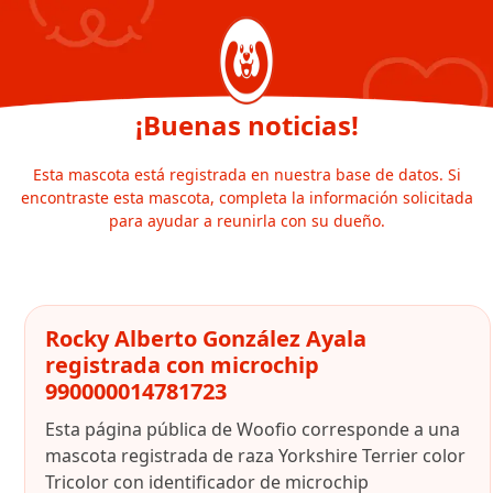
¡Buenas noticias!
Esta mascota está registrada en nuestra base de datos. Si
encontraste esta mascota, completa la información solicitada
para ayudar a reunirla con su dueño.
Rocky Alberto González Ayala
registrada con microchip
990000014781723
Esta página pública de Woofio corresponde a una
mascota registrada de raza Yorkshire Terrier color
Tricolor con identificador de microchip