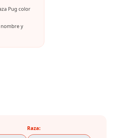
aza Pug color
u nombre y
Raza: