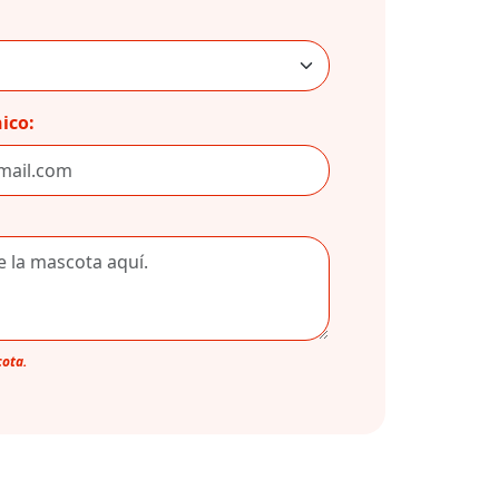
ico:
cota.