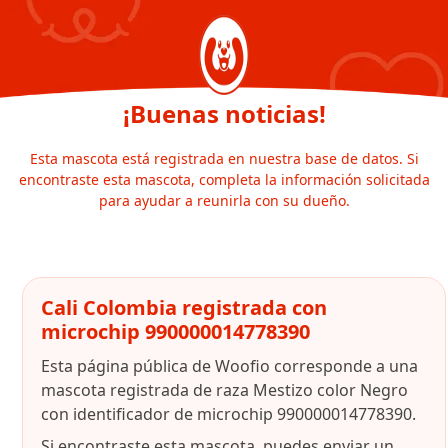
¡Buenas noticias!
Esta mascota está registrada en nuestra base de datos. Si
encontraste esta mascota, completa la información solicitada
para ayudar a reunirla con su dueño.
Cali Colombia registrada con
microchip 990000014778390
Esta página pública de Woofio corresponde a una
mascota registrada de raza Mestizo color Negro
con identificador de microchip 990000014778390.
Si encontraste esta mascota, puedes enviar un