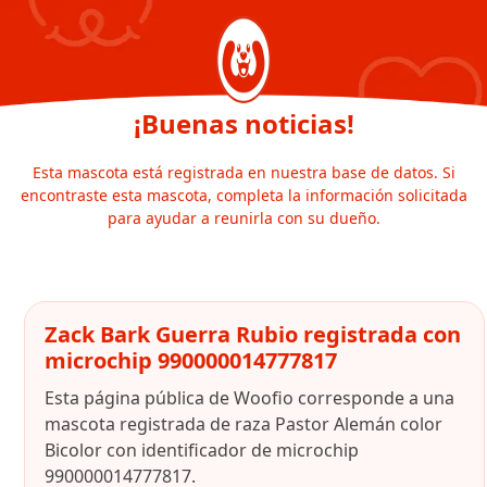
¡Buenas noticias!
Esta mascota está registrada en nuestra base de datos. Si
encontraste esta mascota, completa la información solicitada
para ayudar a reunirla con su dueño.
Zack Bark Guerra Rubio registrada con
microchip 990000014777817
Esta página pública de Woofio corresponde a una
mascota registrada de raza Pastor Alemán color
Bicolor con identificador de microchip
990000014777817.