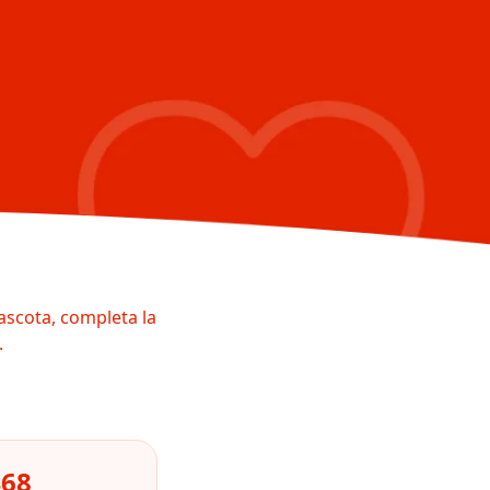
ascota, completa la
.
468