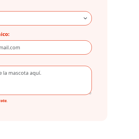
ico:
cota.