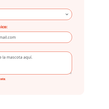
ico:
cota.