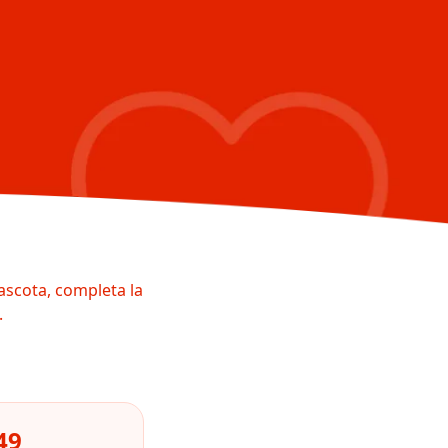
ascota, completa la
.
49