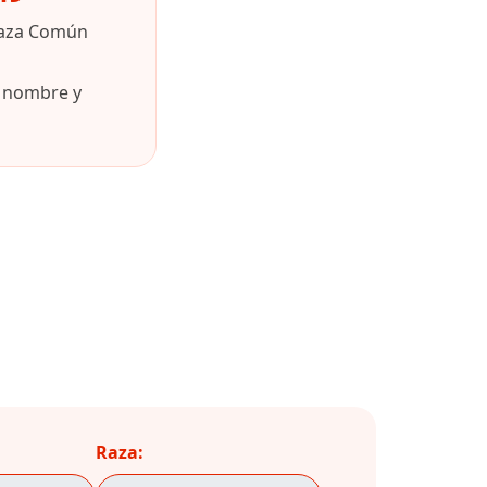
raza Común
u nombre y
Raza: