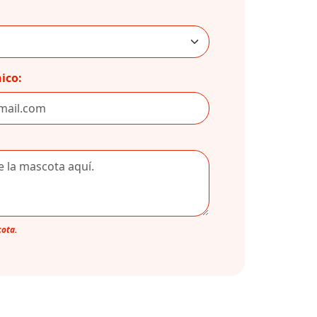
ico:
cota.