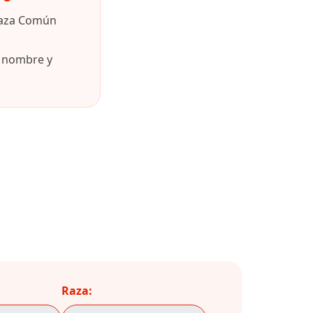
raza Común
u nombre y
Raza: