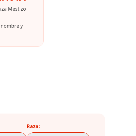
aza Mestizo
u nombre y
Raza: