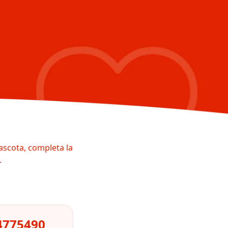
ascota, completa la
.
4775490