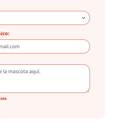
ico:
cota.