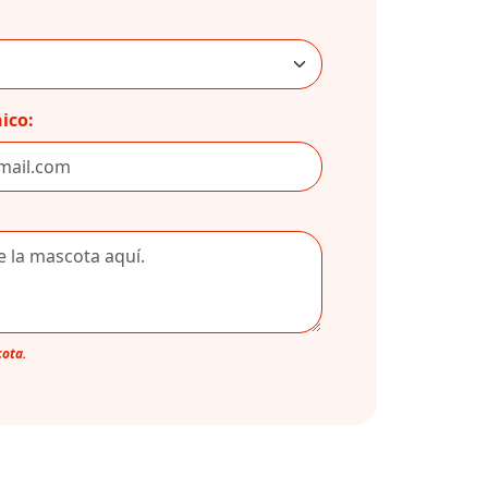
ico:
cota.