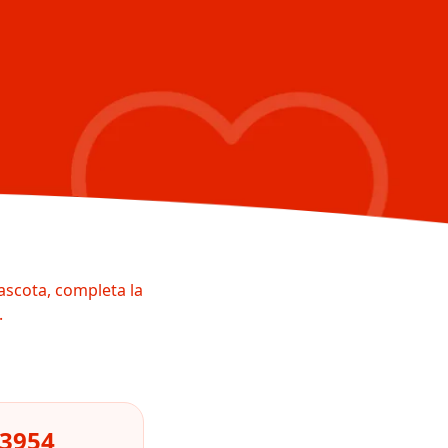
ascota, completa la
.
73954