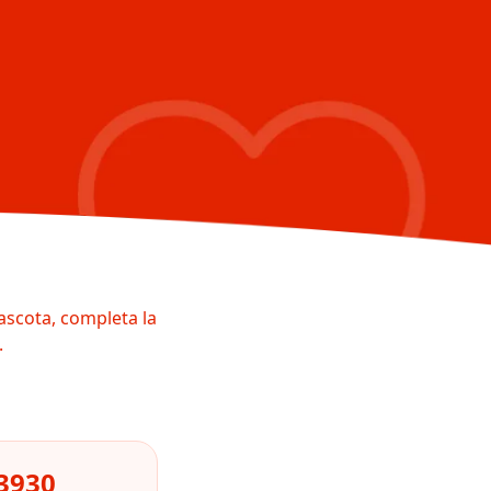
ascota, completa la
.
3930