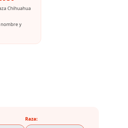
raza Chihuahua
u nombre y
Raza: