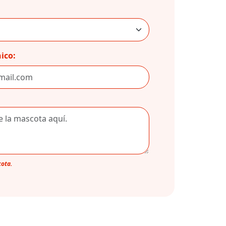
ico:
cota.