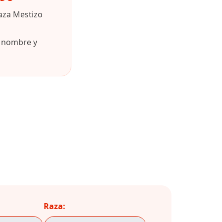
aza Mestizo
u nombre y
Raza: