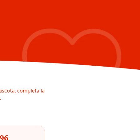
ascota, completa la
.
896