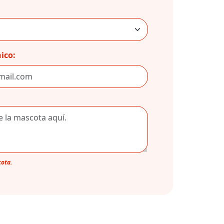
ico:
cota.