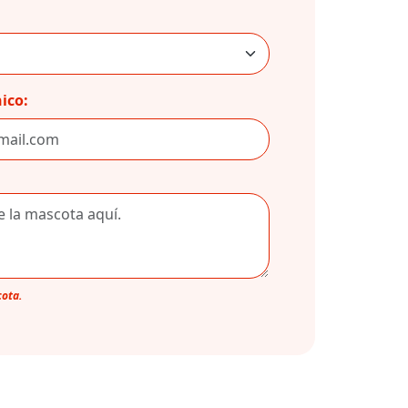
ico:
cota.