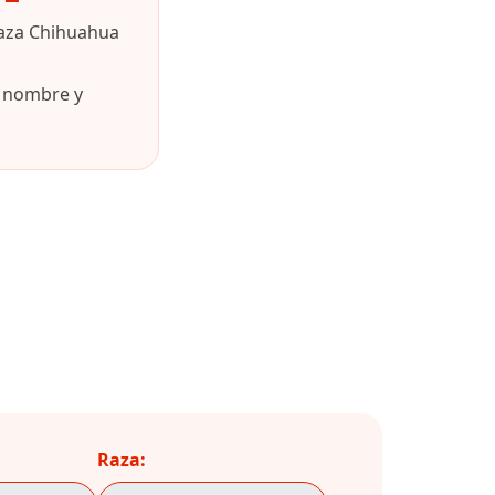
raza Chihuahua
u nombre y
Raza: