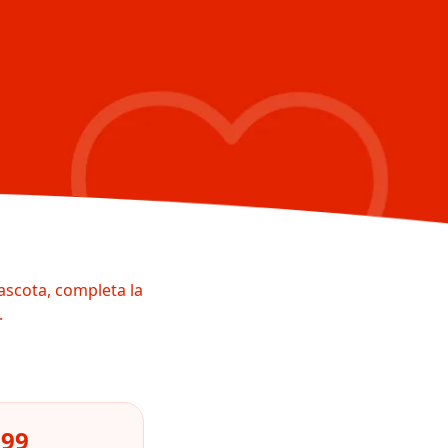
ascota, completa la
.
099