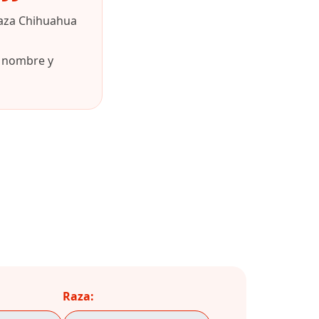
raza Chihuahua
u nombre y
Raza: