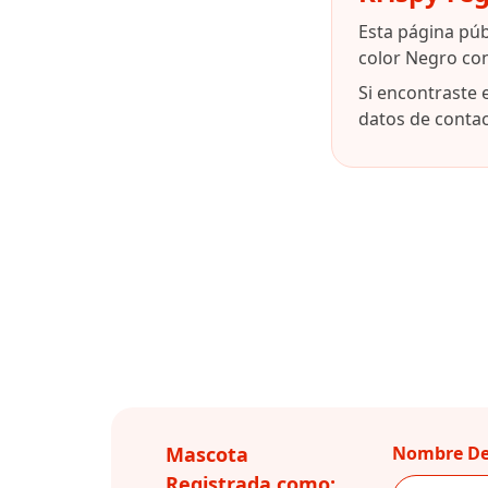
Esta página pú
color Negro co
Si encontraste 
datos de contact
Mascota
Nombre De
Registrada como: