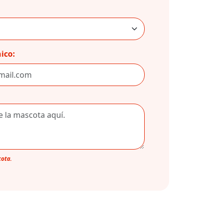
ico:
cota.