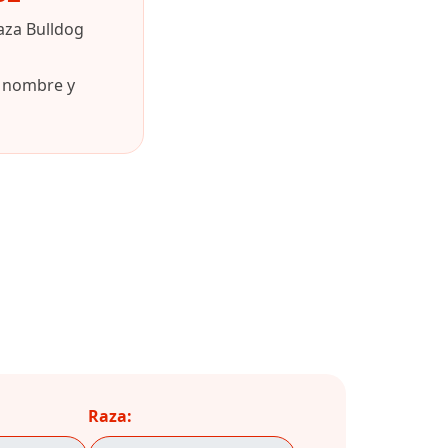
aza Bulldog
u nombre y
Raza: