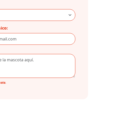
ico:
cota.