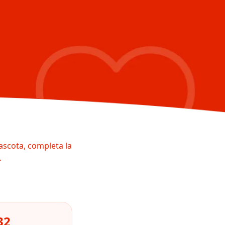
ascota, completa la
.
32