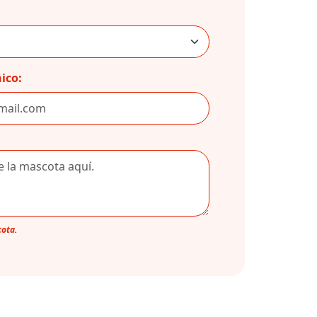
ico:
cota.