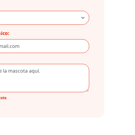
ico:
cota.