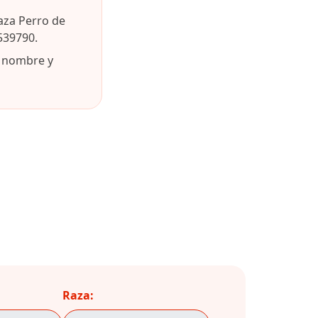
aza Perro de
539790.
u nombre y
Raza: