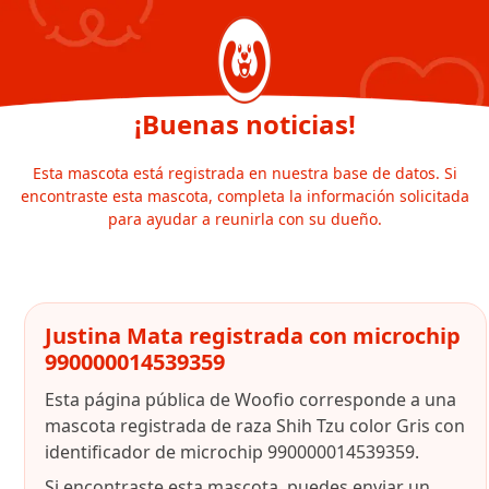
¡Buenas noticias!
Esta mascota está registrada en nuestra base de datos. Si
encontraste esta mascota, completa la información solicitada
para ayudar a reunirla con su dueño.
Justina Mata registrada con microchip
990000014539359
Esta página pública de Woofio corresponde a una
mascota registrada de raza Shih Tzu color Gris con
identificador de microchip 990000014539359.
Si encontraste esta mascota, puedes enviar un