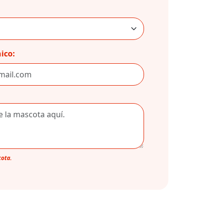
ico:
cota.