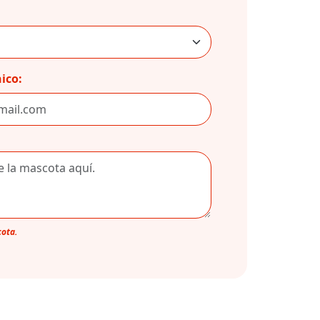
ico:
cota.