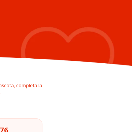
ascota, completa la
.
276