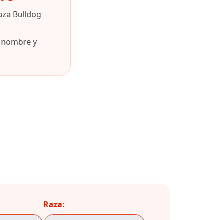
aza Bulldog
u nombre y
Raza: