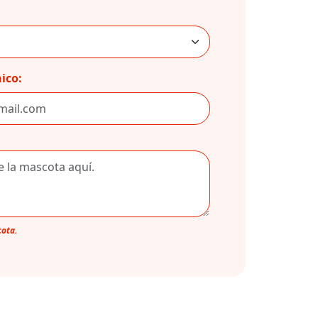
ico:
cota.