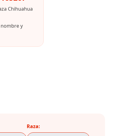
raza Chihuahua
u nombre y
Raza: