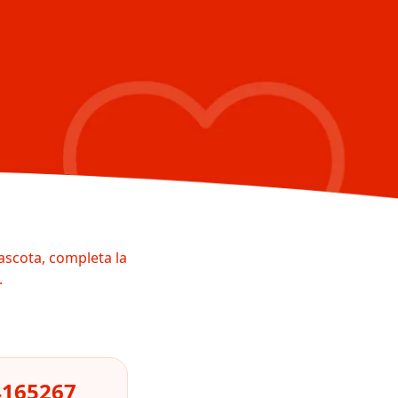
ascota, completa la
.
4165267