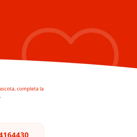
ascota, completa la
.
14164430