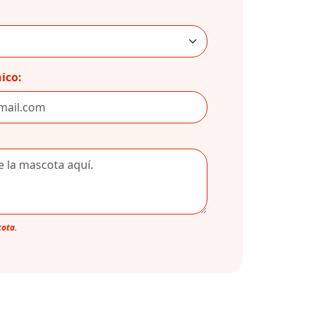
ico:
cota.