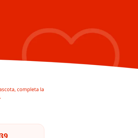
ascota, completa la
.
439