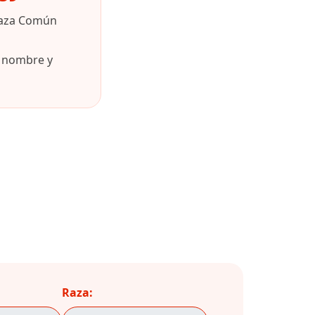
raza Común
u nombre y
Raza: