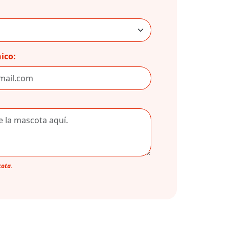
ico:
cota.