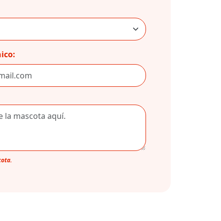
ico:
cota.