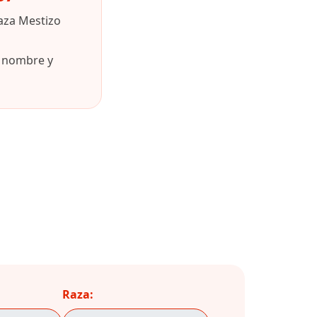
aza Mestizo
u nombre y
Raza: