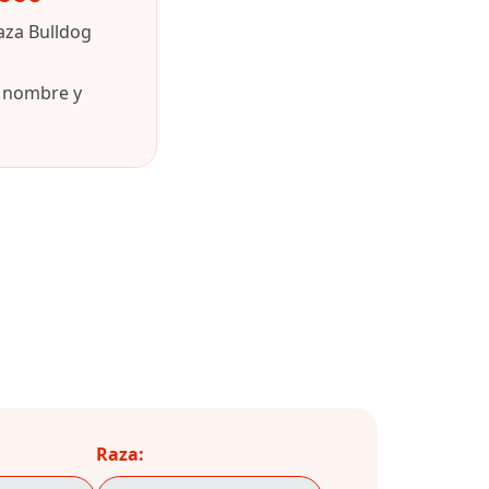
aza Bulldog
u nombre y
Raza: