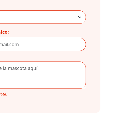
ico:
cota.