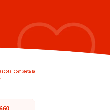
ascota, completa la
.
0660