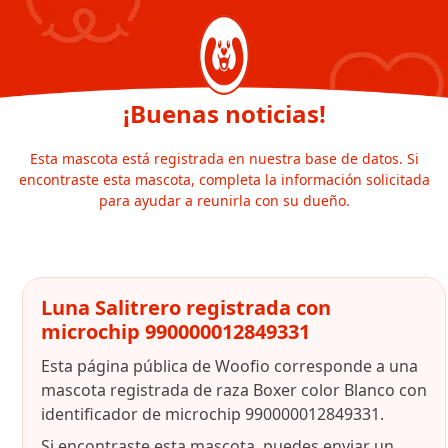
¡Buenas noticias!
Esta mascota está registrada en nuestra base de datos. Si
encontraste esta mascota, completa la información solicitada
para ayudar a reunirla con su dueño.
Luna Salitrero registrada con
microchip 990000012849331
Esta página pública de Woofio corresponde a una
mascota registrada de raza Boxer color Blanco con
identificador de microchip 990000012849331.
Si encontraste esta mascota, puedes enviar un