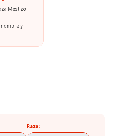
aza Mestizo
u nombre y
Raza: