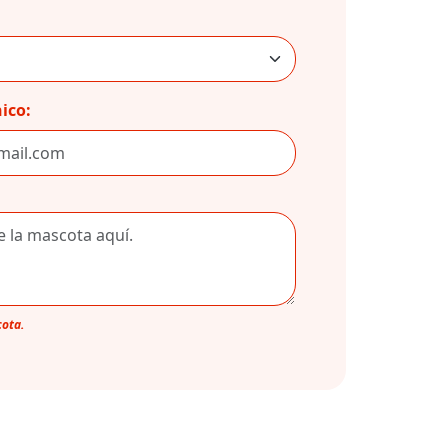
ico:
cota.