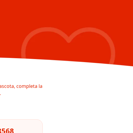
ascota, completa la
.
8568