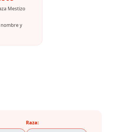
aza Mestizo
u nombre y
Raza: