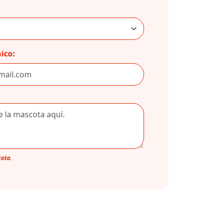
ico:
cota.