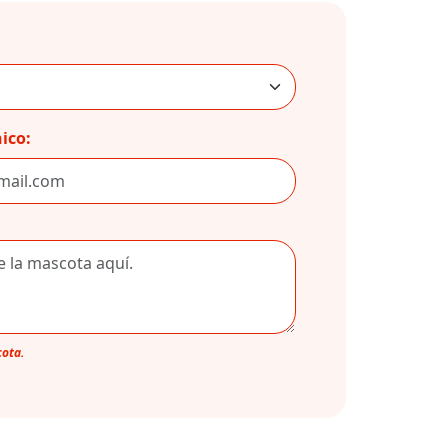
ico:
cota.