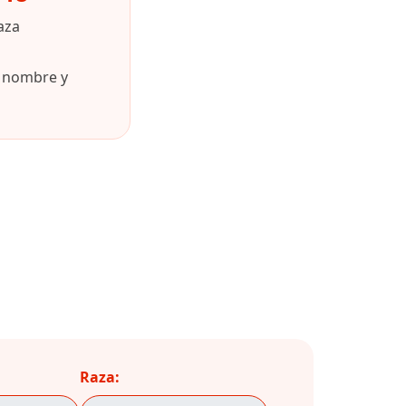
aza
u nombre y
Raza: