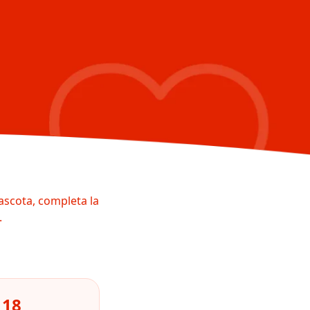
ascota, completa la
.
118