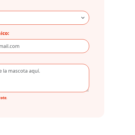
ico:
cota.