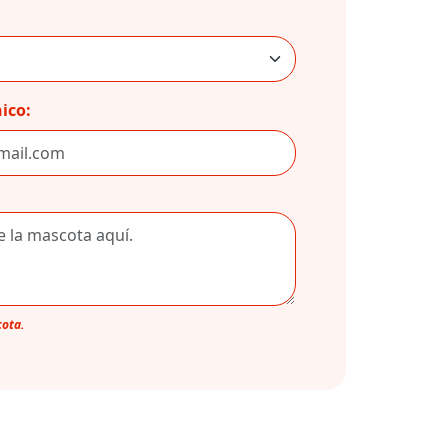
ico:
cota.