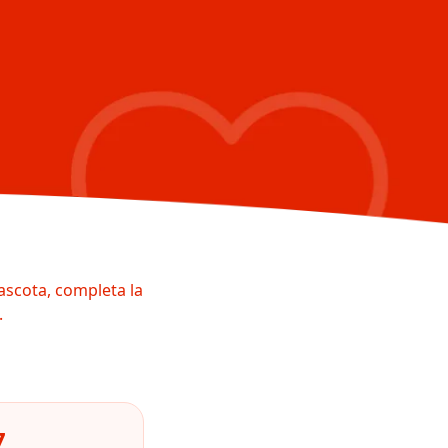
ascota, completa la
.
7