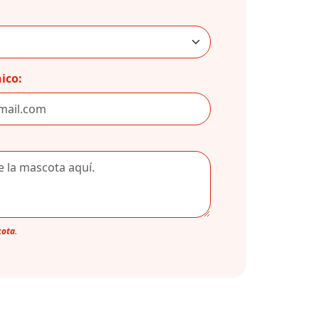
ico:
cota.