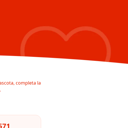
ascota, completa la
.
571