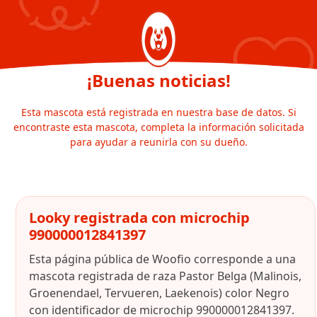
¡Buenas noticias!
Esta mascota está registrada en nuestra base de datos. Si
encontraste esta mascota, completa la información solicitada
para ayudar a reunirla con su dueño.
Looky registrada con microchip
990000012841397
Esta página pública de Woofio corresponde a una
mascota registrada de raza Pastor Belga (Malinois,
Groenendael, Tervueren, Laekenois) color Negro
con identificador de microchip 990000012841397.