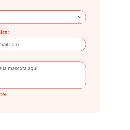
ico:
cota.