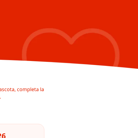
ascota, completa la
.
26