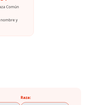
raza Común
u nombre y
Raza: