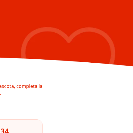
ascota, completa la
.
834