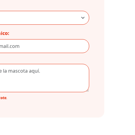
ico:
cota.