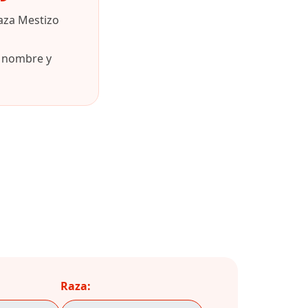
aza Mestizo
u nombre y
Raza: