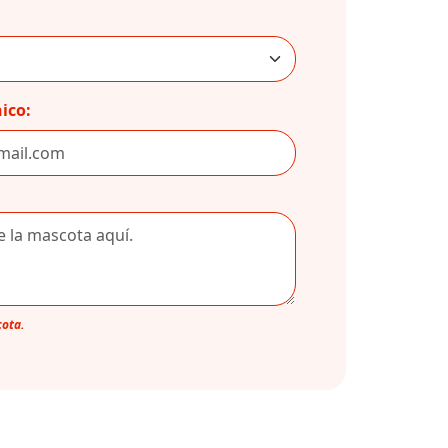
ico:
cota.