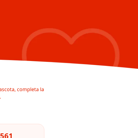
ascota, completa la
.
9561