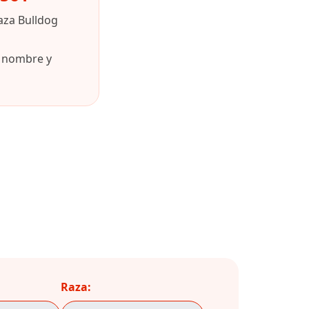
aza Bulldog
u nombre y
Raza: