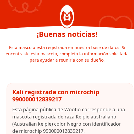
¡Buenas noticias!
Esta mascota está registrada en nuestra base de datos. Si
encontraste esta mascota, completa la información solicitada
para ayudar a reunirla con su dueño.
Kali registrada con microchip
990000012839217
Esta página pública de Woofio corresponde a una
mascota registrada de raza Kelpie australiano
(Australian kelpie) color Negro con identificador
de microchip 990000012839217.