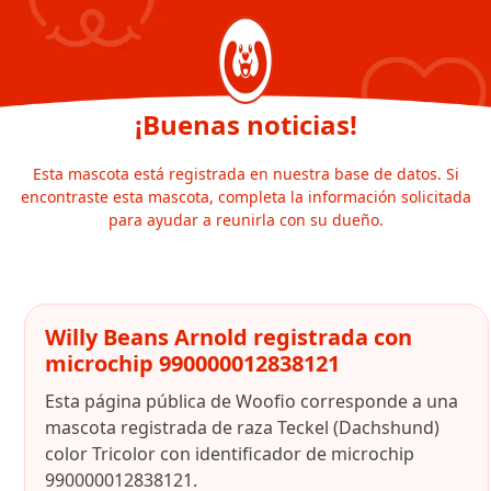
¡Buenas noticias!
Esta mascota está registrada en nuestra base de datos. Si
encontraste esta mascota, completa la información solicitada
para ayudar a reunirla con su dueño.
Willy Beans Arnold registrada con
microchip 990000012838121
Esta página pública de Woofio corresponde a una
mascota registrada de raza Teckel (Dachshund)
color Tricolor con identificador de microchip
990000012838121.