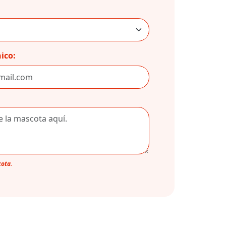
ico:
cota.