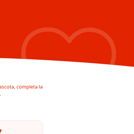
ascota, completa la
.
7