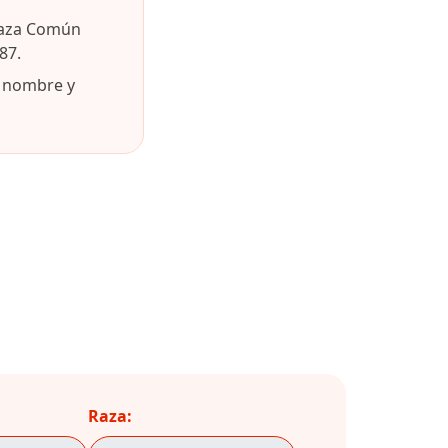
raza Común
87.
u nombre y
Raza: