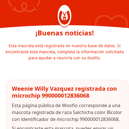
¡Buenas noticias!
Esta mascota está registrada en nuestra base de datos. Si
encontraste esta mascota, completa la información solicitada
para ayudar a reunirla con su dueño.
Weenie Willy Vazquez registrada con
microchip 990000012836068
Esta página pública de Woofio corresponde a una
mascota registrada de raza Salchicha color Bicolor
con identificador de microchip 990000012836068.
Si encontraste esta mascota, puedes enviar un