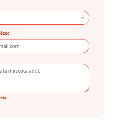
ico:
cota.