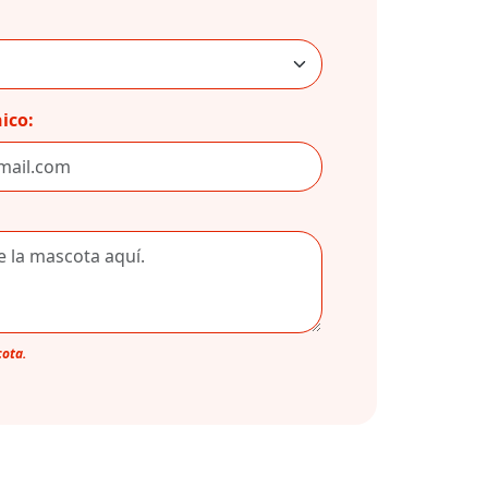
ico:
cota.