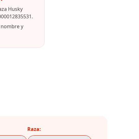
raza Husky
0000012835531.
u nombre y
Raza: