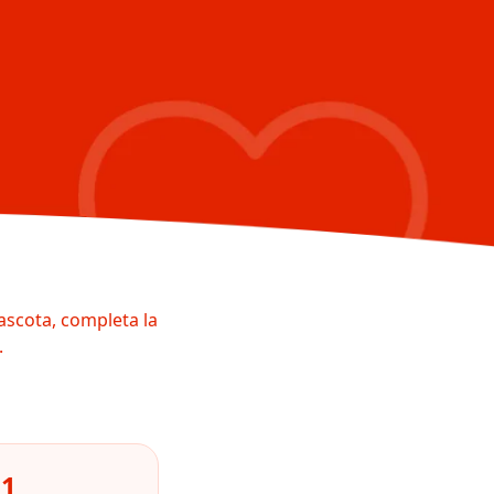
ascota, completa la
.
01