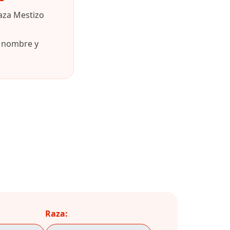
aza Mestizo
u nombre y
Raza: