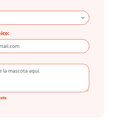
ico:
cota.