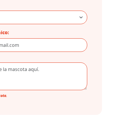
ico:
cota.