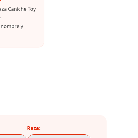
aza Caniche Toy
.
u nombre y
Raza: