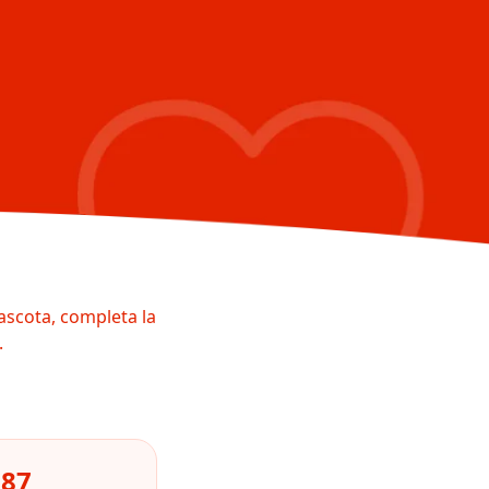
ascota, completa la
.
087