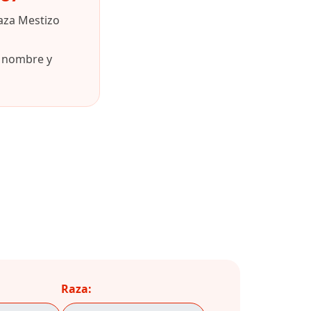
aza Mestizo
u nombre y
Raza: