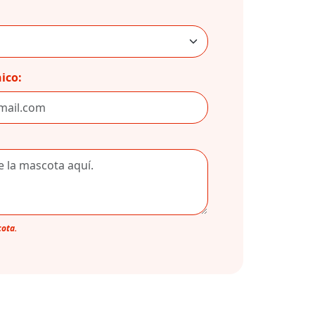
ico:
cota.