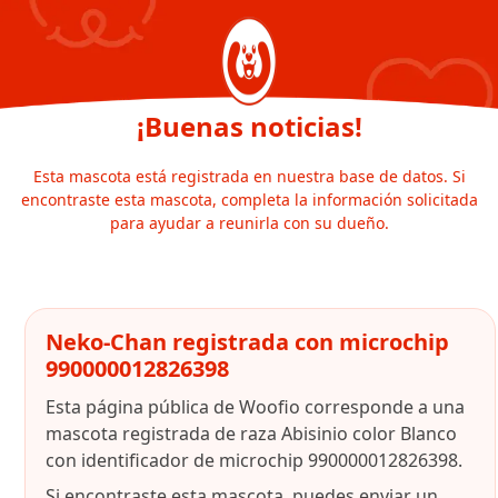
¡Buenas noticias!
Esta mascota está registrada en nuestra base de datos. Si
encontraste esta mascota, completa la información solicitada
para ayudar a reunirla con su dueño.
Neko-Chan registrada con microchip
990000012826398
Esta página pública de Woofio corresponde a una
mascota registrada de raza Abisinio color Blanco
con identificador de microchip 990000012826398.
Si encontraste esta mascota, puedes enviar un