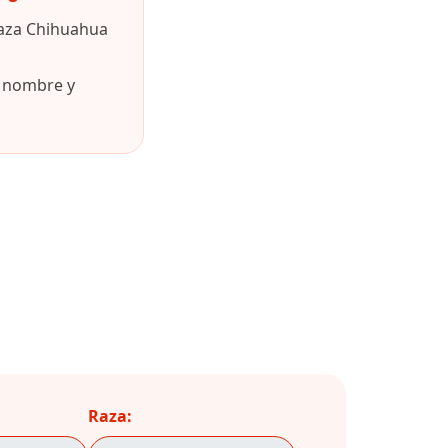
raza Chihuahua
u nombre y
Raza: