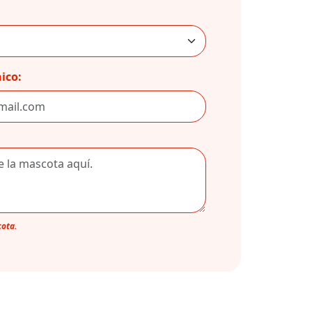
ico:
cota.