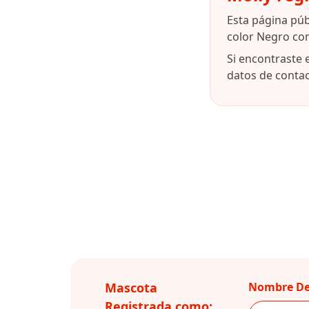
Esta página pú
color Negro co
Si encontraste 
datos de contact
Mascota
Nombre De
Registrada como: