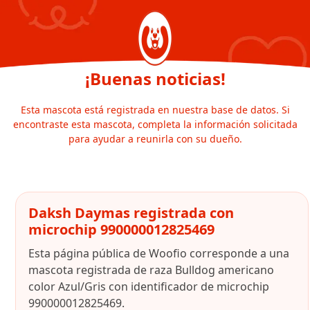
¡Buenas noticias!
Esta mascota está registrada en nuestra base de datos. Si
encontraste esta mascota, completa la información solicitada
para ayudar a reunirla con su dueño.
Daksh Daymas registrada con
microchip 990000012825469
Esta página pública de Woofio corresponde a una
mascota registrada de raza Bulldog americano
color Azul/Gris con identificador de microchip
990000012825469.