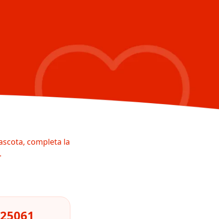
ascota, completa la
.
825061