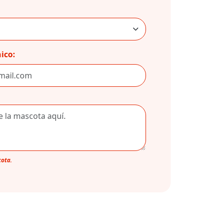
ico:
cota.